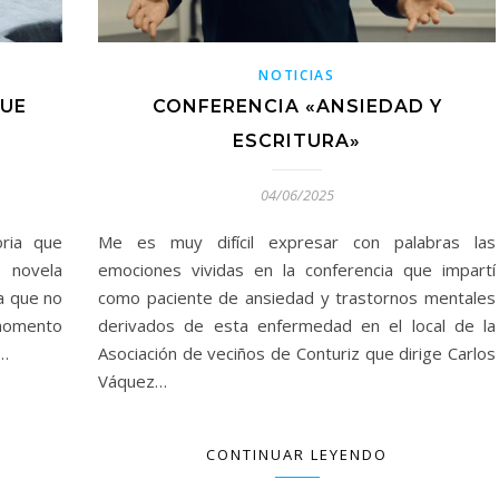
NOTICIAS
QUE
CONFERENCIA «ANSIEDAD Y
ESCRITURA»
04/06/2025
oria que
Me es muy difícil expresar con palabras las
 novela
emociones vividas en la conferencia que impartí
a que no
como paciente de ansiedad y trastornos mentales
 momento
derivados de esta enfermedad en el local de la
o…
Asociación de veciños de Conturiz que dirige Carlos
Váquez…
CONTINUAR LEYENDO