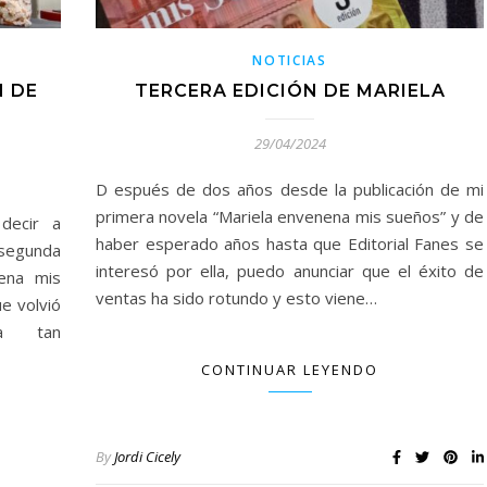
NOTICIAS
N DE
TERCERA EDICIÓN DE MARIELA
29/04/2024
D espués de dos años desde la publicación de mi
primera novela “Mariela envenena mis sueños” y de
decir a
haber esperado años hasta que Editorial Fanes se
 segunda
interesó por ella, puedo anunciar que el éxito de
nena mis
ventas ha sido rotundo y esto viene…
ue volvió
da tan
CONTINUAR LEYENDO
By
Jordi Cicely